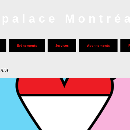
palace Montré
Événements
Services
Abonnements
ABDL