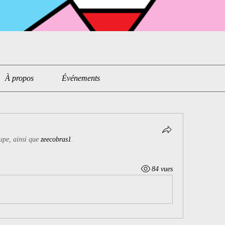
À propos
Événements
oupe, ainsi que
zeecobras1
.
84 vues