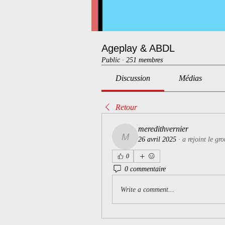
Ageplay & ABDL
Public
·
251 membres
Discussion
Médias
Retour
meredithvernier
26 avril 2025
·
a rejoint le gr
meredithvernier
0
0 commentaire
Write a comment...