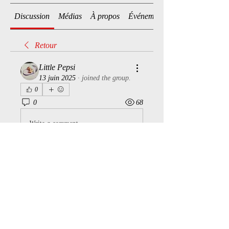
Discussion
Médias
À propos
Événements
Retour
Little Pepsi
13 juin 2025
·
joined the group.
0
0
68
Write a comment...
À propos
Bienvenue dans le groupe ! Vous
pouvez communiquer avec d'au
...
Lire plus