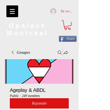
Se connecter
Opalace
Montréal
Share
Groupes
Ageplay & ABDL
Public
·
249 membres
Rejoindre