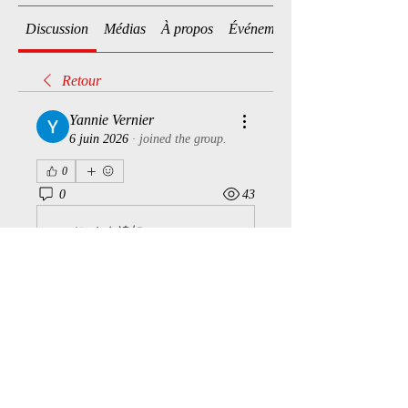
Discussion
Médias
À propos
Événements
Retour
Yannie Vernier
6 juin 2026
·
joined the group.
0
0
43
コメントを追加…
À propos
Bienvenue dans le groupe ! Vous
pouvez communiquer avec d'au
...
Lire plus