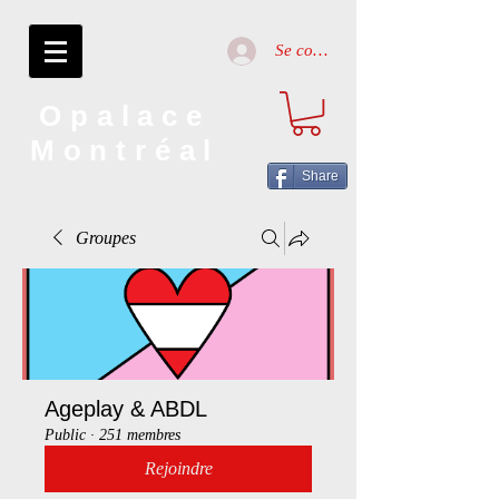
Se connecter
Opalace
Montréal
Share
Groupes
Ageplay & ABDL
Public
·
251 membres
Rejoindre