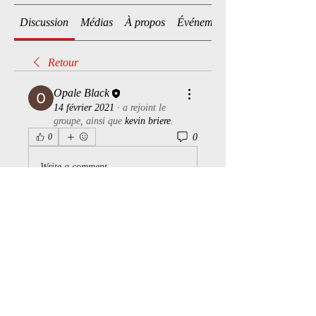
Discussion
Médias
À propos
Événements
Retour
Opale Black
14 février 2021
·
a rejoint le
groupe, ainsi que
kevin briere
.
0
0
Write a comment...
À propos
Bienvenue dans le groupe ! Vous
pouvez communiquer avec d'au
...
Lire plus