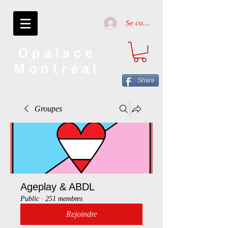
Se connecter
Opalace
Montréal
Share
Groupes
Ageplay & ABDL
Public
·
251 membres
Rejoindre