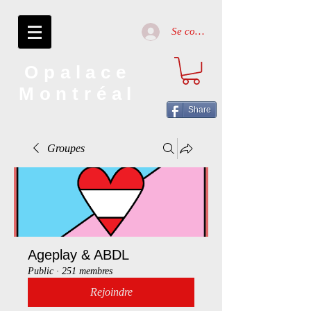
Se connecter
Opalace
Montréal
Share
Groupes
Ageplay & ABDL
Public
·
251 membres
Rejoindre