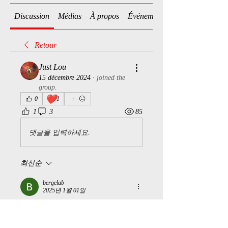
Discussion
Médias
À propos
Événements
Retour
Just Lou
15 décembre 2024
·
joined the
group.
❤️
0
1
1
3
85
댓글을 입력하세요.
최신순
bergelab
2025년 1월 01일
Ha comme moi
좋아요