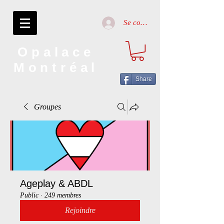
Se connecter
Opalace
Montréal
Share
Groupes
Ageplay & ABDL
Public
·
249 membres
Rejoindre