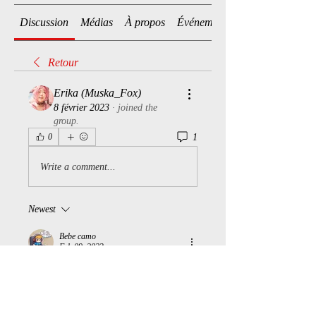
Discussion
Médias
À propos
Événements
Retour
Erika (Muska_Fox)
8 février 2023
·
joined the
group.
1
0
Write a comment...
Newest
Bebe camo
Feb 09, 2023
Bienvenue !
Like