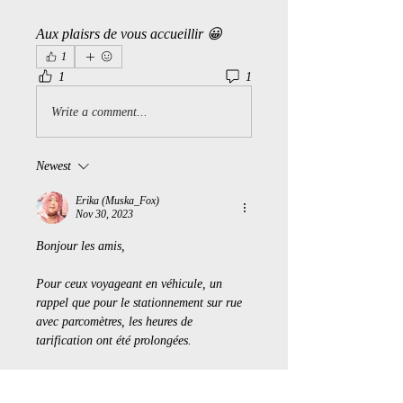
Aux plaisrs de vous accueillir 😀
1
1
1
Write a comment...
Newest
Erika (Muska_Fox)
Nov 30, 2023
Bonjour les amis,
Pour ceux voyageant en véhicule, un 
rappel que pour le stationnement sur rue 
avec parcomètres, les heures de 
tarification ont été prolongées.
Heures : SAM 9h-23h à 4$/h