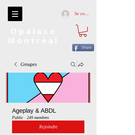
Se connecter
Opalace
Montréal
Share
Groupes
Ageplay & ABDL
Public
·
249 membres
Rejoindre