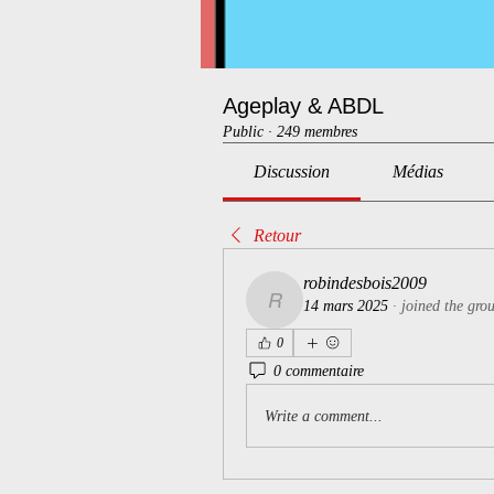
Ageplay & ABDL
Public
·
249 membres
Discussion
Médias
Retour
robindesbois2009
14 mars 2025
·
joined the gro
robindesbois2009
0
0 commentaire
Write a comment...