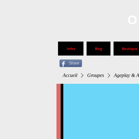
O
Infos
Blog
Boutique
Share
Accueil
Groupes
Ageplay & 