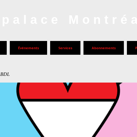
palace Montré
Événements
Services
Abonnements
ABDL