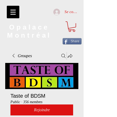
Se connecter
Opalace
Montréal
Share
Groupes
Taste of BDSM
Public
·
356 membres
Rejoindre