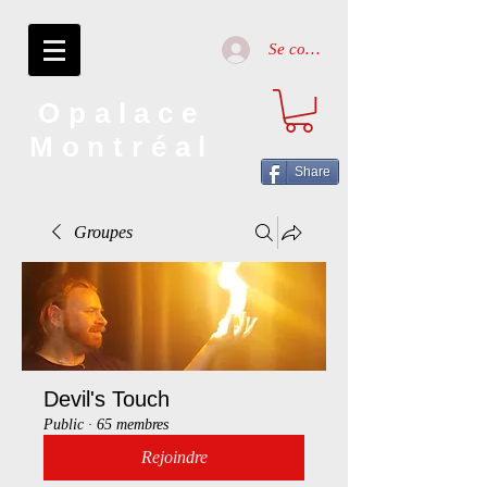
Se connecter
Opalace
Montréal
Share
Groupes
Devil's Touch
Public
·
65 membres
Rejoindre