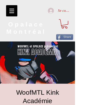
Se connecter
Opalace
Montréal
Share
WoofMTL Kink
Académie