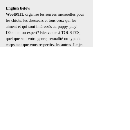
English below
WoofMTL
 organise les soirées mensuelles pour 
les chiots, les dresseurs et tous ceux qui les 
aiment et qui sont intéressés au puppy-play!
Débutant ou expert? Bienvenue à TOUSTES, 
quel que soit votre genre, sexualité ou type de 
corps tant que vous respectiez les autres. Le jeu 
de chiot est pour tout le monde.
Pour nos amis les chiots: Il y aura des matelas 
avec des jouets, des cages et un parc à balles 
pour vous amuser tout au long de la soirée! 
Woof!
Horaire
:
21h : ouverture des portes
Afficher plus
Partager cet événement