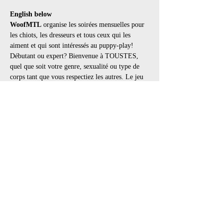
English below
WoofMTL
 organise les soirées mensuelles pour 
les chiots, les dresseurs et tous ceux qui les 
aiment et qui sont intéressés au puppy-play!
Débutant ou expert? Bienvenue à TOUSTES, 
quel que soit votre genre, sexualité ou type de 
corps tant que vous respectiez les autres. Le jeu 
de chiot est pour tout le monde.
Pour nos amis les chiots: Il y aura des matelas 
avec des jouets, des cages et un parc à balles 
pour vous amuser tout au long de la soirée! 
Woof!
Horaire
:
21h : ouverture des portes
Afficher plus
Partager cet événement