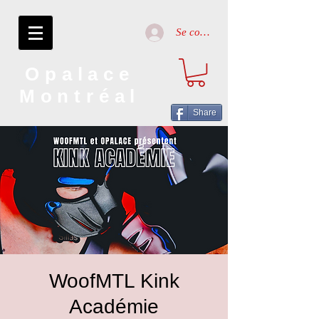
Se connecter
Opalace
Montréal
Share
WoofMTL Kink
Académie