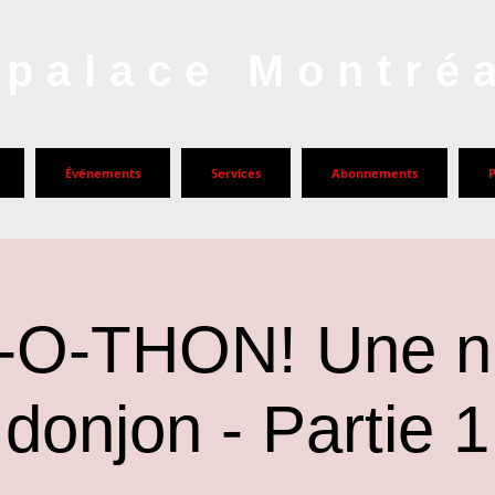
palace Montré
Événements
Services
Abonnements
O-THON! Une nu
donjon - Partie 1