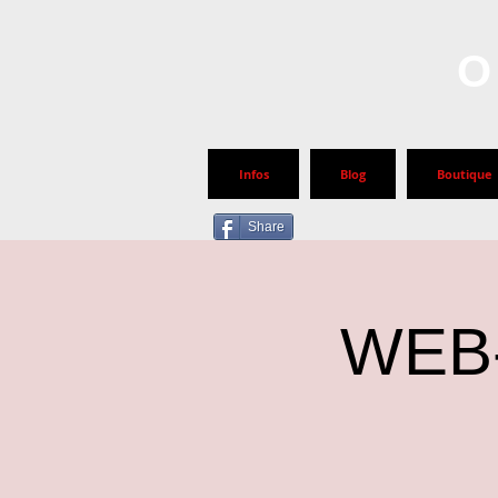
O
Infos
Blog
Boutique
Share
WEB-