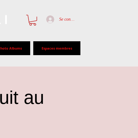
al
Se connecter
Photo Albums
Espaces membres
it au