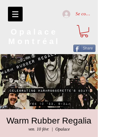
Se connecter
Opalace
Montréal
Share
Warm Rubber Regalia
ven. 10 févr.
  |  
Opalace