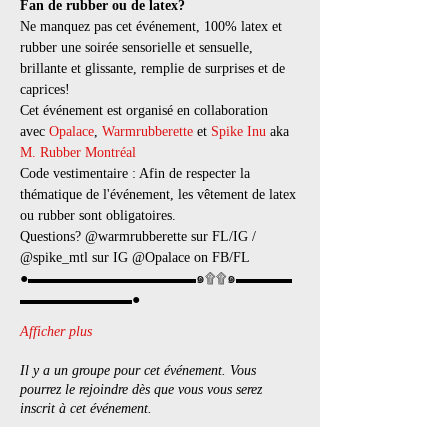
Fan de rubber ou de latex?
Ne manquez pas cet événement, 100% latex et 
rubber une soirée sensorielle et sensuelle, 
brillante et glissante, remplie de surprises et de 
caprices! 
Cet événement est organisé en collaboration 
avec 
Opalace
, 
Warmrubberette
 et 
Spike Inu
 aka 
M. Rubber Montréal
Code vestimentaire : Afin de respecter la 
thématique de l'événement, les vêtement de latex 
ou rubber sont obligatoires.
Questions? @warmrubberette sur FL/IG / 
@spike_mtl sur IG @Opalace on FB/FL
●▬▬▬▬▬▬▬▬▬▬▬▬๑۩۩๑▬▬▬▬
▬▬▬▬▬▬▬▬●
Afficher plus
Il y a un groupe pour cet événement. Vous
pourrez le rejoindre dès que vous vous serez
inscrit à cet événement.