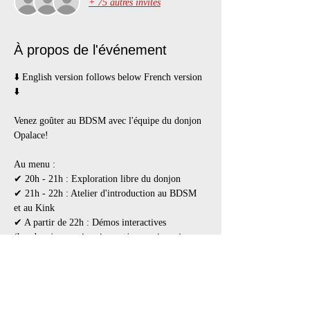
+ 75 autres invités
À propos de l'événement
⬇️ English version follows below French version 
⬇️

Venez goûter au BDSM avec l'équipe du donjon 
Au menu :
✔ 20h - 21h : Exploration libre du donjon
✔ 21h - 22h : Atelier d'introduction au BDSM 
et au Kink
✔ A partir de 22h : Démos interactives 
(bondage/suspension, impact/percussions, jeux 
de sensations, jeux électriques
Notre équipe expérimentée est là pour vous faire 
découvrir les plaisirs du BDSM, que ce soit pour 
essayer sur vous-même ou vous conseiller sur les 
différentes techniques.