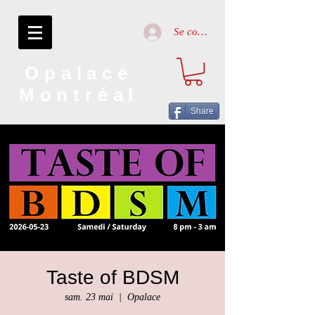
Se connecter
Opalace
Montréal
Share
Taste of BDSM
sam. 23 mai
  |  
Opalace