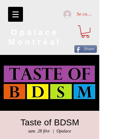
Se connecter
Opalace
Montréal
Share
Taste of BDSM
sam. 28 févr.
  |  
Opalace