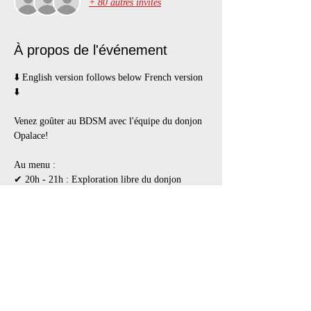
+ 80 autres invités
À propos de l'événement
⬇️ English version follows below French version 
⬇️

Venez goûter au BDSM avec l'équipe du donjon 
Au menu :
✔ 20h - 21h : Exploration libre du donjon
✔ 21h - 22h : Atelier d'introduction au BDSM 
et au Kink
✔ A partir de 22h : Démos interactives 
(bondage/suspension, impact/percussions, jeux 
de sensations, jeux électriques
Notre équipe expérimentée est là pour vous faire 
découvrir les plaisirs du BDSM, que ce soit pour 
essayer sur vous-même ou vous conseiller sur les 
différentes techniques.