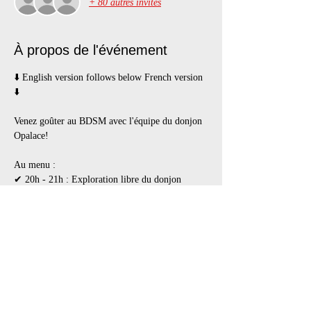
+ 80 autres invités
À propos de l'événement
⬇️ English version follows below French version 
⬇️

Venez goûter au BDSM avec l'équipe du donjon 
Au menu :
✔ 20h - 21h : Exploration libre du donjon
✔ 21h - 22h : Atelier d'introduction au BDSM 
et au Kink
✔ A partir de 22h : Démos interactives 
(bondage/suspension, impact/percussions, jeux 
de sensations, jeux électriques
Notre équipe expérimentée est là pour vous faire 
découvrir les plaisirs du BDSM, que ce soit pour 
essayer sur vous-même ou vous conseiller sur les 
différentes techniques.