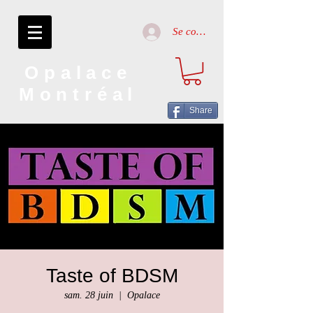
Se connecter
Opalace
Montréal
Share
Taste of BDSM
sam. 28 juin
  |  
Opalace