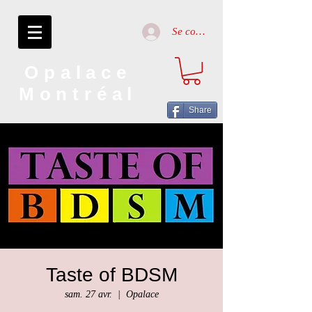
Se connecter
Opalace
Montréal
Share
Taste of BDSM
sam. 27 avr.
  |  
Opalace