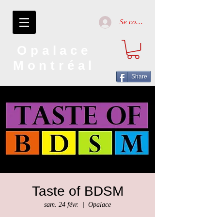
Se connecter
Opalace
Montréal
Share
Taste of BDSM
sam. 24 févr.
  |  
Opalace