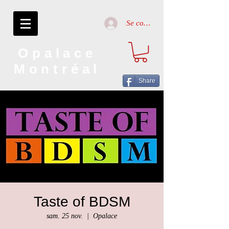
Se connecter
Opalace
Montréal
Share
Taste of BDSM
sam. 25 nov.
  |  
Opalace