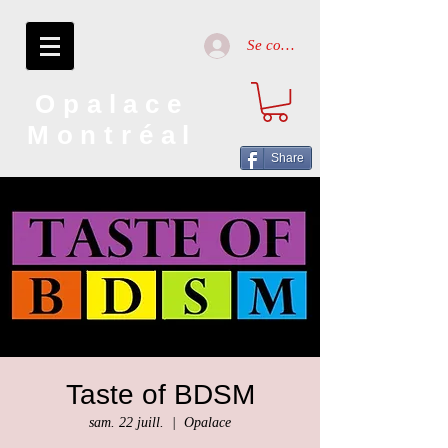
Se connecter
Opalace
Montréal
Share
Taste of BDSM
sam. 22 juill.
  |  
Opalace