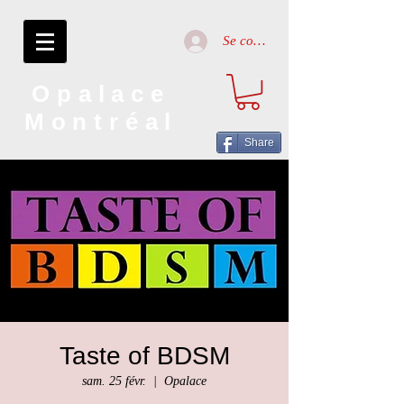
Se connecter
Opalace
Montréal
Share
Taste of BDSM
sam. 25 févr.
  |  
Opalace