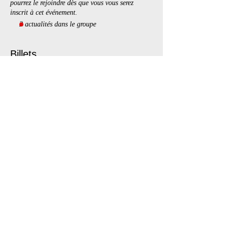
pourrez le rejoindre dès que vous vous serez
inscrit à cet événement.
2 actualités dans le groupe
Billets
Complet
Type de billet
Taste of BDSM
Plus d'info
Prix
25,00 $
+3,74 $ TPS /
+ 0,72 $ de frais de
TVQ
billetterie
Cet événement est complet