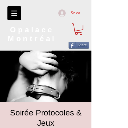
Se connecter
Opalace
Montréal
Share
Soirée Protocoles &
Jeux