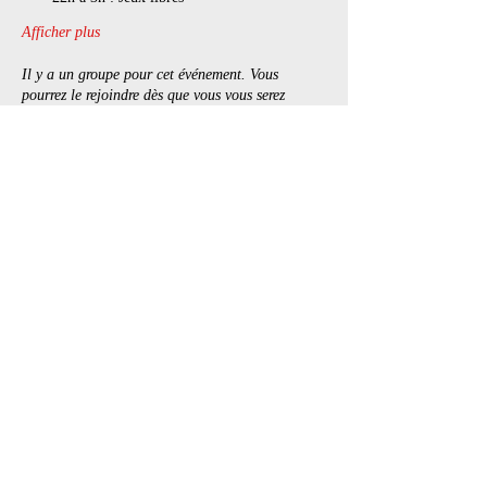
Afficher plus
Il y a un groupe pour cet événement. Vous
pourrez le rejoindre dès que vous vous serez
inscrit à cet événement.
Billets
Vente expirée
Type de billet
Playparty
Prix
25,00 $
+3,74 $ TPS /
+ 0,72 $ de frais de
TVQ
billetterie