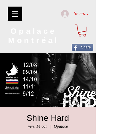
Se connecter
Opalace
Montréal
Share
Shine Hard
ven. 14 oct.
  |  
Opalace