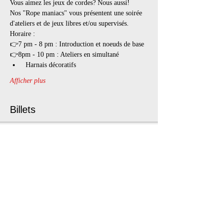
Vous aimez les jeux de cordes? Nous aussi!
Nos "Rope maniacs" vous présentent une soirée 
d'ateliers et de jeux libres et/ou supervisés.
Horaire :
👉7 pm - 8 pm : Introduction et noeuds de base
👉8pm - 10 pm : Ateliers en simultané
 Harnais décoratifs
Afficher plus
Billets
Vente expirée
Type de billet
Rope Mania
Prix
25,00 $
+3,74 $ TPS/TVQ
+ 0,72 $ de frais de billetterie