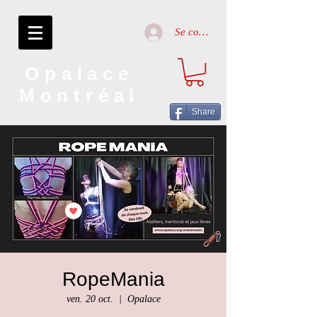
Se connecter
Opalace
Montréal
Share
RopeMania
ven. 20 oct.
  |  
Opalace