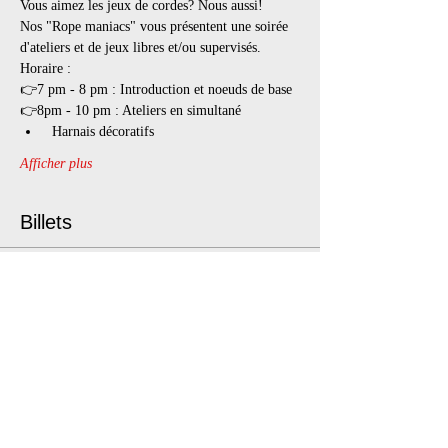
Vous aimez les jeux de cordes? Nous aussi!
Nos "Rope maniacs" vous présentent une soirée 
d'ateliers et de jeux libres et/ou supervisés.
Horaire :
👉7 pm - 8 pm : Introduction et noeuds de base
👉8pm - 10 pm : Ateliers en simultané
 Harnais décoratifs
Afficher plus
Billets
Vente expirée
Type de billet
Rope Mania
Prix
25,00 $
+3,74 $ TPS/TVQ
+ 0,72 $ de frais de billetterie