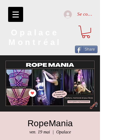
Se connecter
Opalace
Montréal
Share
RopeMania
ven. 19 mai
  |  
Opalace