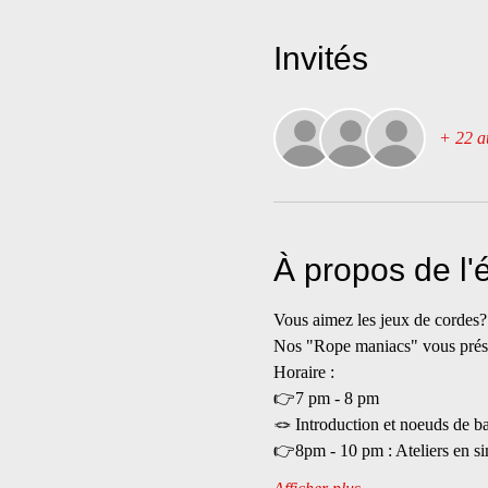
Invités
+ 22 au
À propos de l
Vous aimez les jeux de cordes?
Nos "Rope maniacs" vous présent
Horaire :
👉7 pm - 8 pm
🪢 Introduction et noeuds de b
👉8pm - 10 pm : Ateliers en s