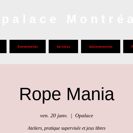
palace Montré
Événements
Services
Abonnements
Rope Mania
ven. 20 janv.
  |  
Opalace
Ateliers, pratique supervisée et jeux libres