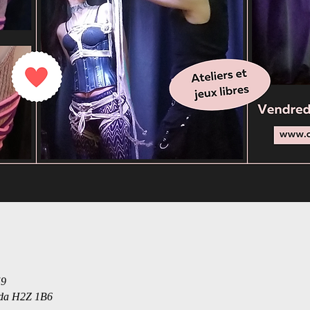
59
ada H2Z 1B6