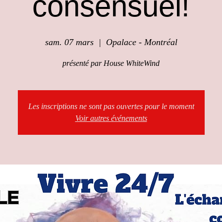
consensuel!
sam. 07 mars
  |  
Opalace - Montréal
présenté par House WhiteWind
Les inscriptions ne sont pas ouvertes pour le moment
Voir autres événements