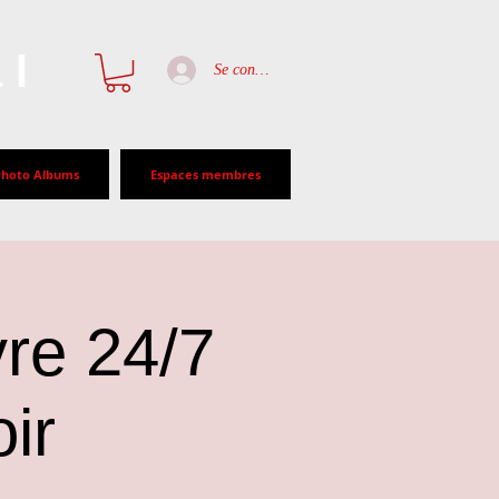
al
Se connecter
Photo Albums
Espaces membres
re 24/7
ir