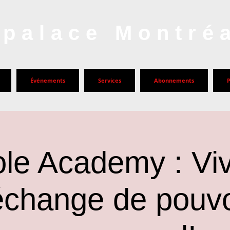
palace Montré
Événements
Services
Abonnements
ole Academy : Viv
'échange de pouvo