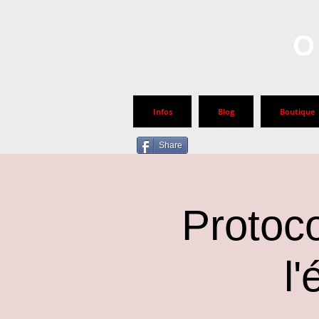
O
Infos
Blog
Boutique
Share
Protoc
l