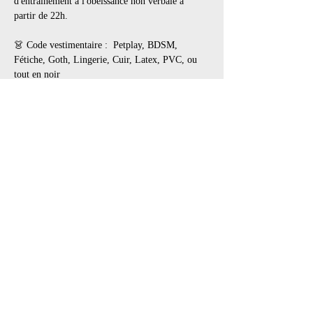
d'entrainement à l'obéissance non verbale à 
partir de 22h.
👗 Code vestimentaire :  Petplay, BDSM, 
Fétiche, Goth, Lingerie, Cuir, Latex, PVC, ou 
tout en noir
📍 Lieu:…
Afficher plus
Billets
Vente expirée
Type de billet
Pet Palace
Prix
25,00 $