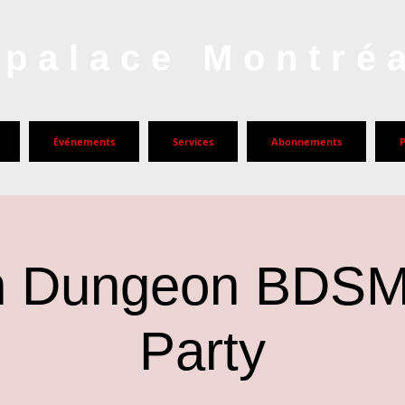
palace Montré
Événements
Services
Abonnements
 Dungeon BDSM
Party