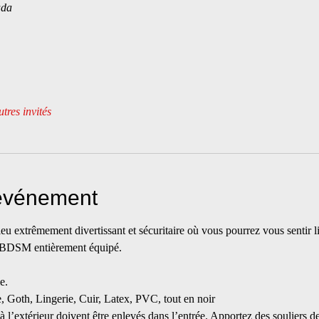
ada
tres invités
'événement
u extrêmement divertissant et sécuritaire où vous pourrez vous sentir li
n BDSM entièrement équipé.
e.
oth, Lingerie, Cuir, Latex, PVC, tout en noir
 à l’extérieur doivent être enlevés dans l’entrée. Apportez des souliers d