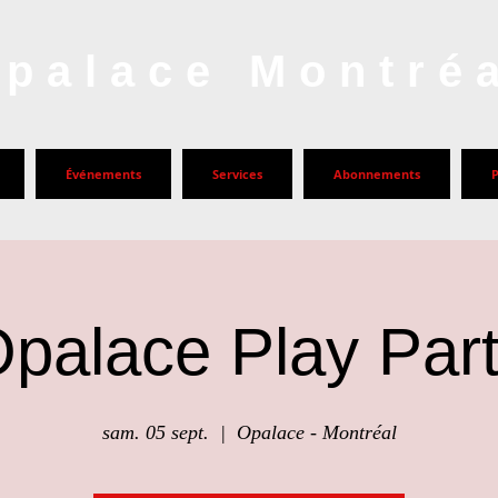
palace Montré
Événements
Services
Abonnements
palace Play Par
sam. 05 sept.
  |  
Opalace - Montréal