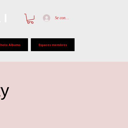
al
Se connecter
Photo Albums
Espaces membres
ty