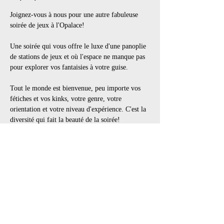
Joignez-vous à nous pour une autre fabuleuse 
soirée de jeux à l'Opalace!
Une soirée qui vous offre le luxe d'une panoplie 
de stations de jeux et où l'espace ne manque pas 
pour explorer vos fantaisies à votre guise.
Tout le monde est bienvenue, peu importe vos 
fétiches et vos kinks, votre genre, votre 
orientation et votre niveau d'expérience. C'est la 
diversité qui fait la beauté de la soirée!
👗 Code vestimentaire : Selon thème, BDSM, 
Fétiche, Goth, Lingerie, Cuir, Latex, PVC, tout 
en noir
👢 Les bottes et souliers portés à l’extérieur 
doivent être enlevés dans l’entrée. Apportez des 
souliers de rechange pour porter à l’intérieur.
📍 Lieu: Centre-ville de Montréal, à la limite du 
Quartier des Spectacles et du Vieux Port. 