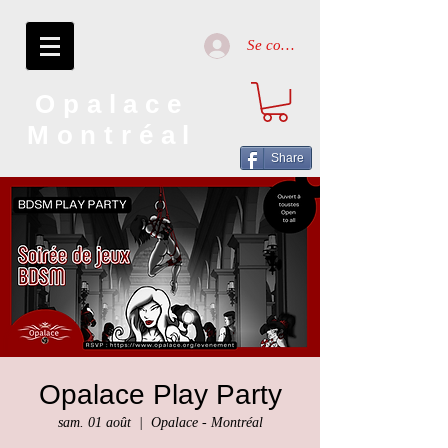
Se connecter
Opalace
Montréal
Share
Opalace Play Party
sam. 01 août
  |  
Opalace - Montréal