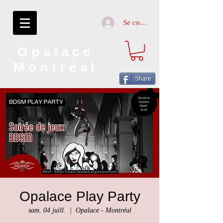
Se connecter
Opalace
Montréal
Share
Opalace Play Party
sam. 04 juill.
  |  
Opalace - Montréal