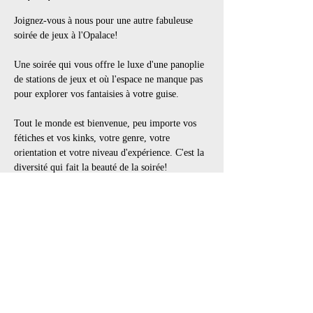
Joignez-vous à nous pour une autre fabuleuse 
soirée de jeux à l'Opalace!
Une soirée qui vous offre le luxe d'une panoplie 
de stations de jeux et où l'espace ne manque pas 
pour explorer vos fantaisies à votre guise.
Tout le monde est bienvenue, peu importe vos 
fétiches et vos kinks, votre genre, votre 
orientation et votre niveau d'expérience. C'est la 
diversité qui fait la beauté de la soirée!
👗 Code vestimentaire : Selon thème, BDSM, 
Fétiche, Goth, Lingerie, Cuir, Latex, PVC, tout 
en noir
👢 Les bottes et souliers portés à l’extérieur 
doivent être enlevés dans l’entrée. Apportez des 
souliers de rechange pour porter à l’intérieur.
📍 Lieu: Centre-ville de Montréal, à la limite du 
Quartier des Spectacles et du Vieux Port. 