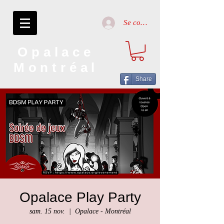
Se connecter
Opalace
Montréal
Share
Opalace Play Party
sam. 15 nov.
  |  
Opalace - Montréal