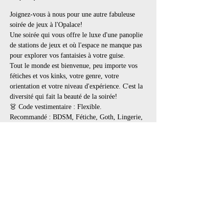
Joignez-vous à nous pour une autre fabuleuse 
soirée de jeux à l'Opalace!
Une soirée qui vous offre le luxe d'une panoplie 
de stations de jeux et où l'espace ne manque pas 
pour explorer vos fantaisies à votre guise.
Tout le monde est bienvenue, peu importe vos 
fétiches et vos kinks, votre genre, votre 
orientation et votre niveau d'expérience. C'est la 
diversité qui fait la beauté de la soirée!
👗 Code vestimentaire : Flexible.
Recommandé : BDSM, Fétiche, Goth, Lingerie, 
Cuir, Latex, PVC, tout en noir
👢 Les bottes et souliers portés à l’extérieur 
doivent être enlevés dans l’entrée. Apportez des 
souliers de rechange pour porter à l’intérieur.
Afficher plus
Il y a un groupe pour cet événement. Vous
pourrez le rejoindre dès que vous vous serez
inscrit à cet événement.