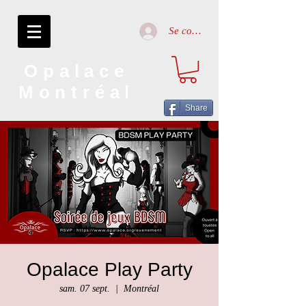
Se connecter
Opalace
Montréal
Share
Opalace Play Party
sam. 07 sept.
  |  
Montréal