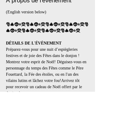
À propos de l'événement
(English version below) 
🎅🎄🤶⭐🧝🎅🎄🤶⭐🧝🎅🎄🤶⭐🧝🎅🎄🤶⭐🧝🎅
🎄🤶⭐🧝🎅🎄🤶⭐🧝🎅🎄🤶⭐🧝🎅🎄🤶⭐🧝
DÉTAILS DE L'ÉVÈNEMENT
Préparez-vous pour une nuit d’espiègleries 
festives et de joie des Fêtes dans le donjon ! 
Montrez votre esprit de Noël! Déguisez-vous en 
personnage du temps des Fêtes comme le Père 
Fouettard, la Fée des étoiles, ou en l'un des 
vilains lutins et lâchez votre fou!Arrivez tôt 
pour recevoir un cadeau de Noël offert par le 
donjon !
👗 Code vestimentaire : Selon thème ou BDSM, 
Fétiche, Goth, Lingerie, Cuir, Latex, PVC, tout 
en noir
👢 Les bottes et souliers portés à l’extérieur 
doivent être enlevés dans l’entrée. Apportez des 