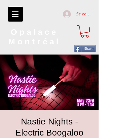
Se connecter
Opalace
Montréal
Share
Nastie Nights -
Electric Boogaloo