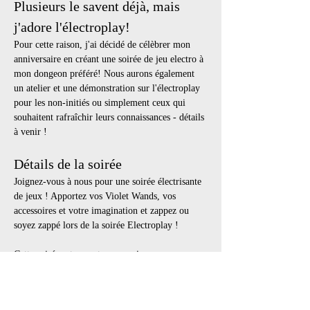
Plusieurs le savent déjà, mais 
j'adore l'électroplay!
Pour cette raison, j'ai décidé de célèbrer mon 
anniversaire en créant une soirée de jeu electro à 
mon dongeon préféré! Nous aurons également 
un atelier et une démonstration sur l'électroplay 
pour les non-initiés ou simplement ceux qui 
souhaitent rafraîchir leurs connaissances - détails 
à venir !
Détails de la soirée
Joignez-vous à nous pour une soirée électrisante 
de jeux ! Apportez vos Violet Wands, vos 
accessoires et votre imagination et zappez ou 
soyez zappé lors de la soirée Electroplay !
Cette soirée est ouverte aux curieux, aux 
débutants et aux aficionados de l'électro qui ne 
peuvent s'empêcher de geek out.