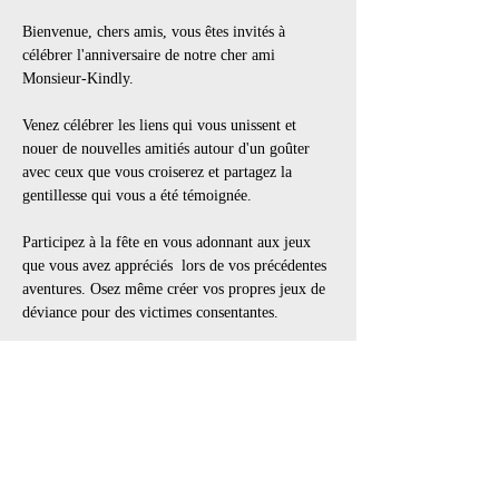
Bienvenue, chers amis, vous êtes invités à 
célébrer l'anniversaire de notre cher ami 
Monsieur-Kindly.
Venez célébrer les liens qui vous unissent et 
nouer de nouvelles amitiés autour d'un goûter 
avec ceux que vous croiserez et partagez la 
gentillesse qui vous a été témoignée.
Participez à la fête en vous adonnant aux jeux 
que vous avez appréciés  lors de vos précédentes 
aventures. Osez même créer vos propres jeux de 
déviance pour des victimes consentantes.
Apportez vos jouets d'impact préférés : ce sera 
une soirée inoubliable, remplie de rires et 
d'excitation.
𝗜𝗠𝗣𝗢𝗥𝗧𝗔𝗡𝗧
⚠️ Vous devez lire les règles avant de participer 