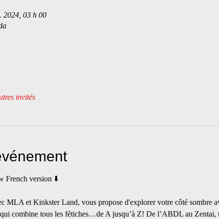
. 2024, 03 h 00
da
tres invités
'événement
w French version ⬇️
ec MLA et Kinkster Land, vous propose d'explorer votre côté sombre ave
e qui combine tous les fétiches…de A jusqu’à Z! De l’ABDL au Zentai, to