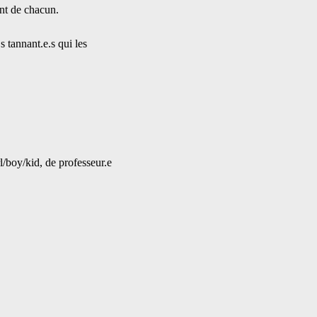
ent de chacun.
s tannant.e.s qui les 
l/boy/kid, de professeur.e 