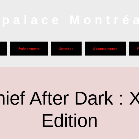
palace Montré
Événements
Services
Abonnements
hief After Dark :
Edition