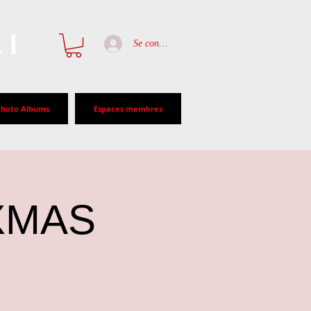
al
Se connecter
Photo Albums
Espaces membres
 XMAS