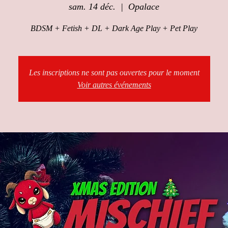
sam. 14 déc.
  |  
Opalace
BDSM + Fetish + DL + Dark Age Play + Pet Play
Les inscriptions ne sont pas ouvertes pour le moment
Voir autres événements