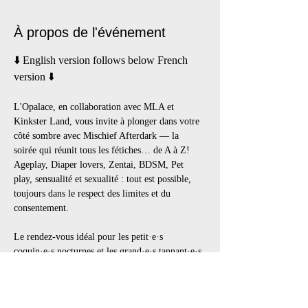
À propos de l'événement
⬇️ English version follows below French 
version ⬇️
L'Opalace, en collaboration avec MLA et 
Kinkster Land, vous invite à plonger dans votre 
côté sombre avec Mischief Afterdark — la 
soirée qui réunit tous les fétiches… de A à Z! 
Ageplay, Diaper lovers, Zentai, BDSM, Pet 
play, sensualité et sexualité : tout est possible, 
toujours dans le respect des limites et du 
consentement.  
Le rendez-vous idéal pour les petit·e·s 
coquin·e·s nocturnes et les grand·e·s tannant·e·s 
qui les accompagnent. Peu importe votre rôle, 
votre genre ou votre expérience, cette soirée est 
pour vous.   