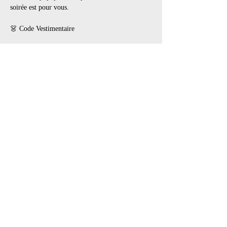
soirée est pour vous.
👗 Code Vestimentaire
Prépare toi à une soirée gourmande, on a 
quelques surprises chocolatées en stock pour toi.
🚫 Zéro look "vanille" ici, on veut du fun, du 
sexy, du toi en version déchaînée! Vestiaires sur 
place pour se transformer en entrant.
🛑 Règles spécifiques de l’événement
Afficher plus
Partager cet événement