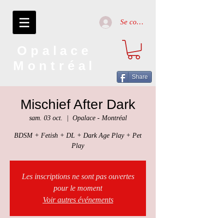
Se connecter
Opalace
Montréal
Share
Mischief After Dark
sam. 03 oct.
  |  
Opalace - Montréal
BDSM + Fetish + DL + Dark Age Play + Pet
Play
Les inscriptions ne sont pas ouvertes
pour le moment
Voir autres événements