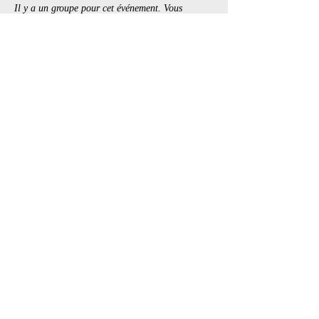
Il y a un groupe pour cet événement. Vous
pourrez le rejoindre dès que vous vous serez
inscrit à cet événement.
Billets
Vente expirée
Type de billet
Gear Head
Prix
20,00 $
+3,00 $ TPS /
+ 0,58 $ de frais de
TVQ
billetterie
Partager cet événement