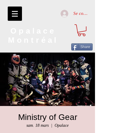
Se connecter
Opalace
Montréal
Share
Ministry of Gear
sam. 18 mars
  |  
Opalace