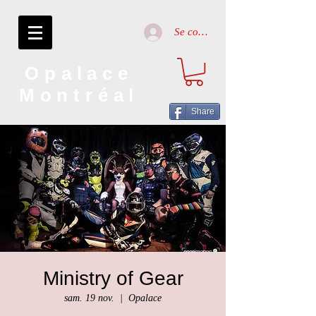
Se connecter
Opalace
Montréal
Share
Ministry of Gear
sam. 19 nov.
  |  
Opalace