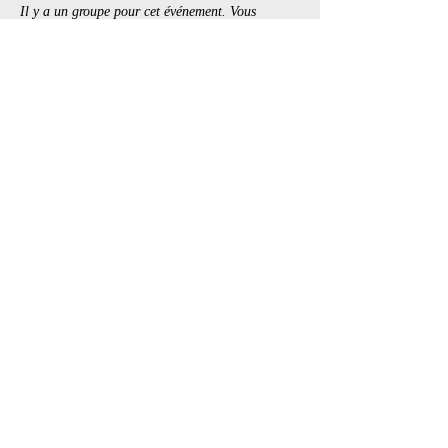
Il y a un groupe pour cet événement. Vous
pourrez le rejoindre dès que vous vous serez
inscrit à cet événement.
Billets
Vente expirée
Type de billet
MOG
Prix
20,00 $
+3,00 $ TPS /
+ 0,58 $ de frais de
TVQ
billetterie
Partager cet événement