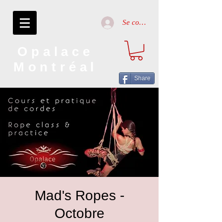
Se connecter
Opalace
Montréal
Share
Mad's Ropes -
Octobre