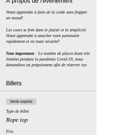
À propos de l'événement
Venez apprendre à faire de la corde sans frapper
un noeud!
Les cours se font dans le plaisir et la simplicité.
Venez apprendre à attacher votre partenaire
rapidement et en toute sécurité!
Note importante
: Le nombre de places étant très
limitées pendant la pandémie Covid-19, nous
demandons un prépaiement afin de réserver vos
places. Vous devez compléter la commande de
billets sur le site web et envoyer votre paiement
par virement interac à
Billets
opalace.montreal@gmail.com
dans les 24 heures
suivant la commande sinon les places seront
libérées. Merci de votre compréhension.
Vente expirée
Consigne sanitaire COVID-19
: Votre sécurité
est toujours notre priorité. Etant donné les
Type de billet
mesures de distanciation en vigueur, le
port du
Rope top
masque est obligatoire
pendant
toute l'activité
.
Apportez le vôtre ou prenez-en un sur place. Le
Prix
lavage/désincfection des mains est également