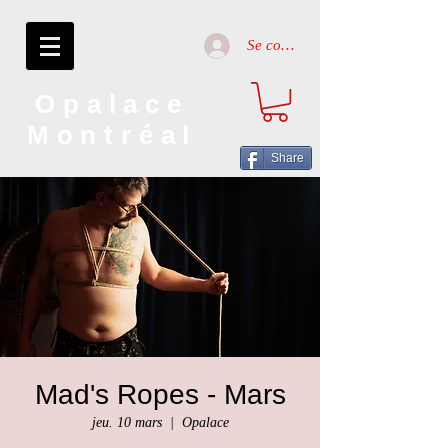
Se connecter
Opalace
Montréal
Share
Mad's Ropes - Mars
jeu. 10 mars
  |  
Opalace