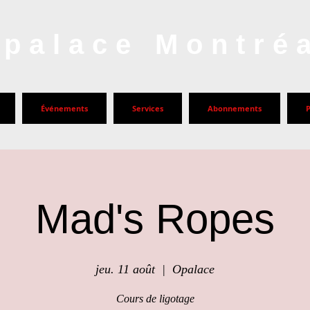
palace Montré
Événements
Services
Abonnements
Mad's Ropes
jeu. 11 août
  |  
Opalace
Cours de ligotage