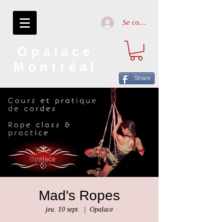
Se connecter
Opalace
Montréal
Share
Mad's Ropes
jeu. 10 sept.
  |  
Opalace