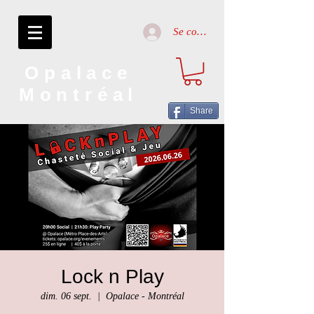
Se connecter
Opalace
Montréal
Share
Lock n Play
dim. 06 sept.
  |  
Opalace - Montréal