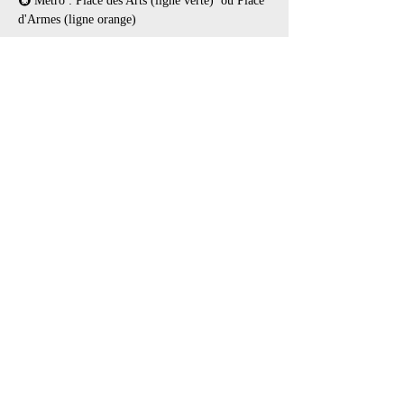
🚇 Métro : Place des Arts (ligne verte)  ou Place 
d'Armes (ligne orange)
Afficher plus
Billets
Type de billet
Social & play
Prix
25,00 $
+3,74 $ TPS /
+ 0,72 $ de frais de
TVQ
billetterie
Total
0,00 $