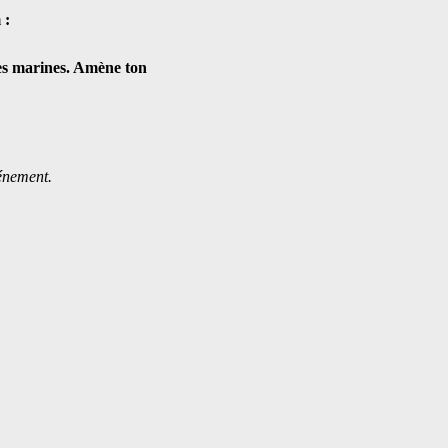
 :
es marines. Amène ton 
vénement.