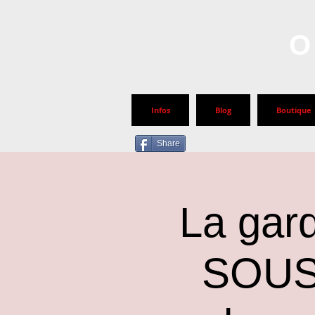
O
Infos
Blog
Boutique
Share
La gard
SOUS 