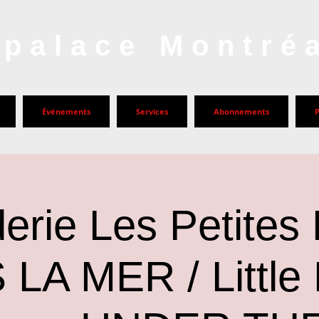
palace Montré
Événements
Services
Abonnements
erie Les Petites 
LA MER / Little 