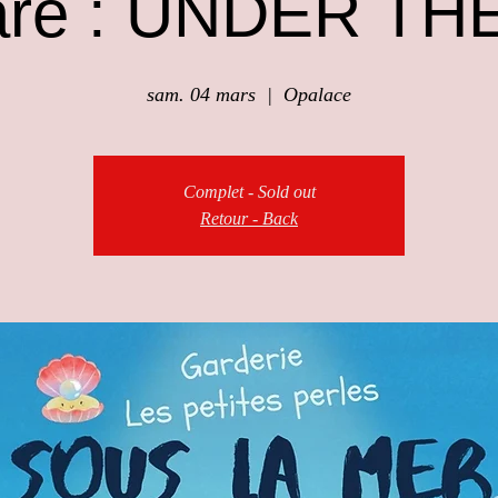
are : UNDER TH
sam. 04 mars
  |  
Opalace
Complet - Sold out
Retour - Back