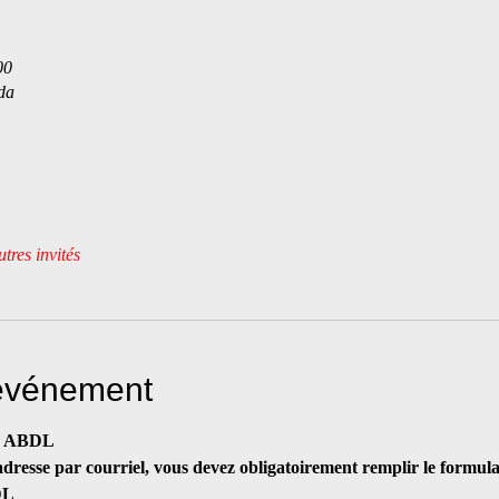
00
da
tres invités
'événement
s, ABDL
'adresse par courriel, vous devez obligatoirement remplir le formula
DL