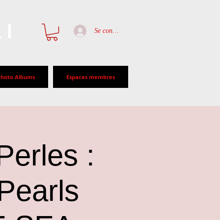
al
Se connecter
Photo Albums
Espaces membres
Perles :
Pearls