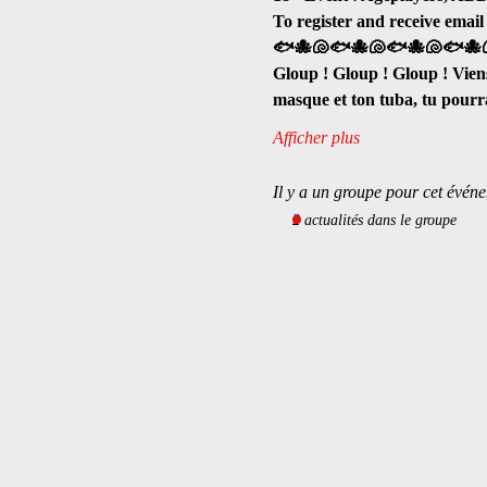
To register and receive email
🐟🐙🐚🐟🐙🐚🐟🐙🐚🐟🐙
Gloup ! Gloup ! Gloup ! Vien
masque et ton tuba, tu pour
Afficher plus
Il y a un groupe pour cet événe
2 actualités dans le groupe