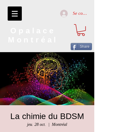
Se connecter
Opalace
Montréal
Share
La chimie du BDSM
jeu. 28 oct.
  |  
Montréal