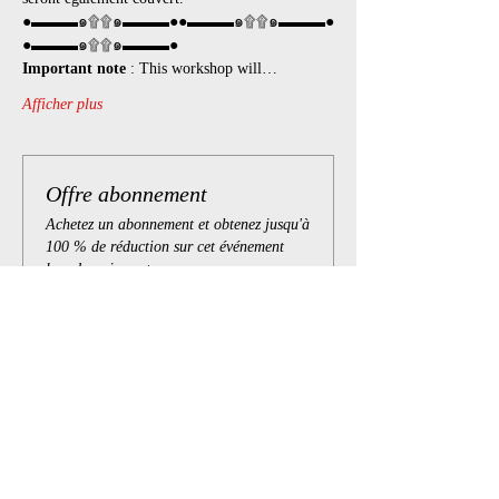
●▬▬▬๑۩۩๑▬▬▬●●▬▬▬๑۩۩๑▬▬▬●
●▬▬▬๑۩۩๑▬▬▬●
Important note
 : This workshop will…
Afficher plus
Offre abonnement
Achetez un abonnement et obtenez jusqu'à
100 % de réduction sur cet événement
lors du paiement
Afficher les détails
Billets
Complet